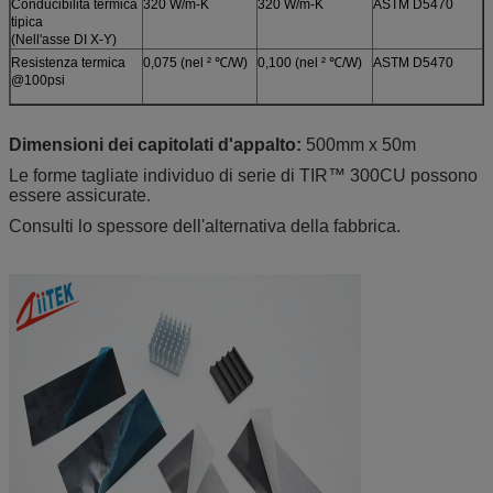
Conducibilità termica
320 W/m-K
320 W/m-K
ASTM D5470
tipica
(Nell'asse DI X-Y)
Resistenza termica
0,075 (nel ² ℃/W)
0,100 (nel ² ℃/W)
ASTM D5470
@100psi
Dimensioni dei capitolati d'appalto:
500mm x 50m
Le forme tagliate individuo di serie di TIR™ 300CU possono
essere assicurate
.
Consulti lo spessore dell'alternativa della fabbrica.