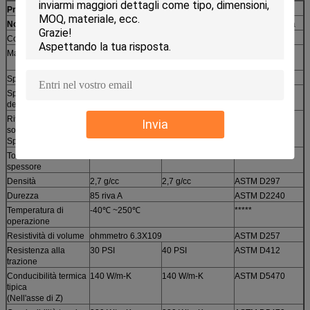
delTM
Proprietà tipiche delleserie
300CUdi TIR
TM360CU-T2
TM380-CU-T2
Nome di prodotto
TIR
TIR
Metodo di prova
Colore
Il nero
Visivo
Materiale
Rivestimento nano del carbonio
*****
composito di rame
Spessore totale
0,060 millimetri
0,080 millimetri
ASTM D751
Spessore di rame
0,030 millimetri
0,050 millimetri
ASTM D751
della stagnola
Rivestimento a un
0,015 millimetri
0,015 millimetri
ASTM D751
Invia
solo lato
Spessore
Tolleranza di
+/- 10%
+/- 10%
ASTM D751
spessore
Densità
2,7 g/cc
2,7 g/cc
ASTM D297
Durezza
85 riva A
ASTM D2240
Temperatura di
-40℃ ~250℃
*****
operazione
Resistività di volume
ohmmetro 6.3X109
ASTM D257
Resistenza alla
30 PSI
40 PSI
ASTM D412
trazione
Conducibilità termica
140 W/m-K
140 W/m-K
ASTM D5470
tipica
(Nell'asse di Z)