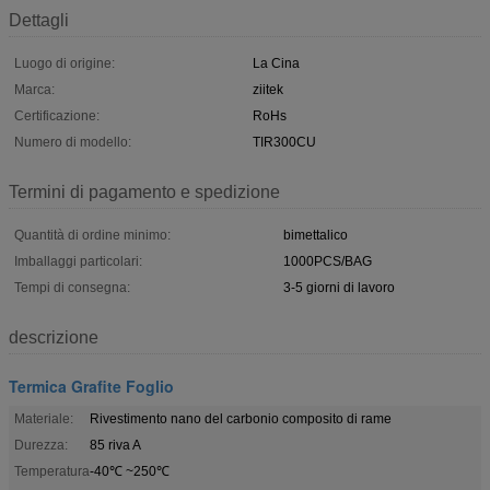
Dettagli
Luogo di origine:
La Cina
Marca:
ziitek
Certificazione:
RoHs
Numero di modello:
TIR300CU
Termini di pagamento e spedizione
Quantità di ordine minimo:
bimettalico
Imballaggi particolari:
1000PCS/BAG
Tempi di consegna:
3-5 giorni di lavoro
descrizione
Termica Grafite Foglio
Materiale:
Rivestimento nano del carbonio composito di rame
Durezza:
85 riva A
Temperatura
-40℃ ~250℃