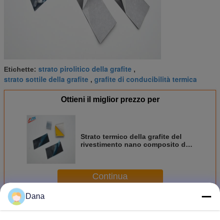
strato pirolitico della grafite
Etichette:
,
strato sottile della grafite
grafite di conducibilità termica
,
Ottieni il miglior prezzo per
Strato termico della grafite del
rivestimento nano composito di
rame del carbonio di TIR300CU
Continua
Dana
Termica Grafite Foglio
Più