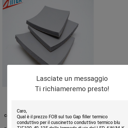
Lasciate un messaggio
Ti richiameremo presto!
Proprietà tipiche della serie Z-foam816
Colore
Grigio
Visuale
Resistenza alla
trazione