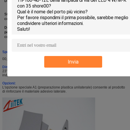
Densità
00,35 ± 0,03
ASTM D1056
L'allungamento
g/cm3
Stresso di
65±10kpa
ASTM D1056
Tasso biblico
compressione,25%
Deformazione
≤ 5,0%
ASTM D1056
Resistenza
permanente da
dielettrica
compressione
Spessori standard:
00,03 pollici a 0,200 pollici (0,75 a 5,0 mm)
Invia
Dimensioni standard:
23" x 60' ((584mm x 1520mm) Si possono fornire forme di taglio a stampo
individuale.
Opzioni:
L'opzione speciale A1 (preparazione plastica unilaterale) consente al prodotto
di rinforzare il materiale adesivo laterale.