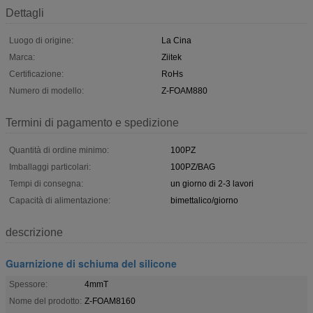
Dettagli
Luogo di origine:
La Cina
Marca:
Ziitek
Certificazione:
RoHs
Numero di modello:
Z-FOAM880
Termini di pagamento e spedizione
Quantità di ordine minimo:
100PZ
Imballaggi particolari:
100PZ/BAG
Tempi di consegna:
un giorno di 2-3 lavori
Capacità di alimentazione:
bimettalico/giorno
descrizione
Guarnizione di schiuma del silicone
Spessore:
4mmT
Nome del prodotto:
Z-FOAM8160