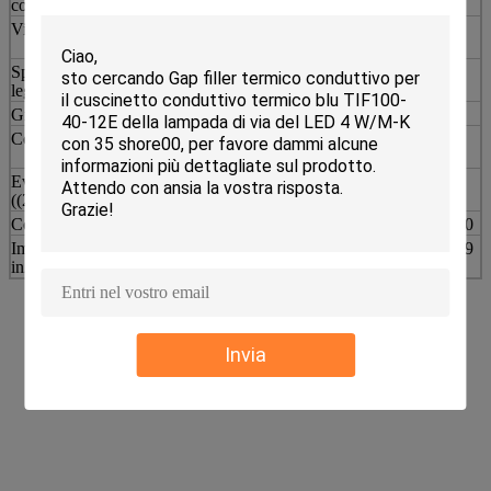
composizione
di ossido metallico
prova Ziitek
Viscosità
1000K (Pa.s @.25°C)
Brookfield
DV2T
Spessore della linea di
0.012
ASTM D374
legame
Gravità specifica (g/cm3)
2.13
ASTM 2240
Continuo utilizzo Temp
-45°C a 200°C
Metodo di
prova Ziitek
Evaporazione (TML)
0.23%
ASTM E595
((200°C@24 ore)
Conduttività termica
1.0 W/mK
ASTM D5470
Impedenza termica ((°C-
0.15
ASTM D5469
in2/W)) @ 50 psi
Invia