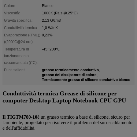
Colore:
Bianco
Viscosità:
1000K (Pa.s @.25°C)
Gravità specifica:
2,13 G/cm3
Conduttività termica:
1,0 W/mK
Evaporazione ((TML))
0,23%
((200°C@24 ore):
Temperatura di
-45~200℃
funzionamento
raccomandata ((°C):
grasso termicamente conduttivo
Punti salienti:
,
grasso del dissipatore di calore
,
Termicamente grasso di silicone conduttivo bianco
Conduttività termica Grease di silicone per
computer Desktop Laptop Notebook CPU GPU
Il TIGTM780-10
è un grasso termico a base di silicone, sicuro per
l'ambiente, progettato per risolvere il problema del surriscaldamento
e dell'affidabilità.