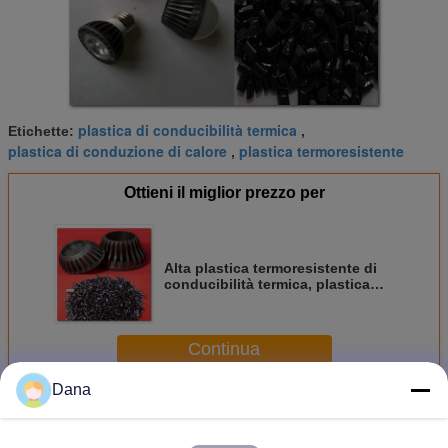
plastica di conducibilità termica
Etichette:
,
plastica di conduzione di calore
plastica termoresistente
,
Ottieni il miglior prezzo per
Alta plastica termoresistente di
conducibilità termica, plastica
conduttiva TCP100-50-01A LED
della lampada di 150℃ di calore
nero della tazza
Continua
Dana
Thermal Conductive Plastic
Più