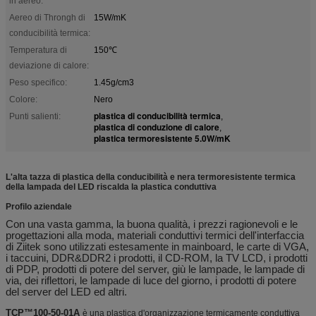
in aereo:
Aereo di Throngh di
15W/mK
conducibilità termica:
Temperatura di
150℃
deviazione di calore:
Peso specifico:
1.45g/cm3
Colore:
Nero
plastica di conducibilità termica
Punti salienti:
,
plastica di conduzione di calore
,
plastica termoresistente 5.0W/mK
L'alta tazza di plastica della conducibilità e nera termoresistente termica
della lampada del LED riscalda la plastica conduttiva
Profilo aziendale
Con una vasta gamma, la buona qualità, i prezzi ragionevoli e le
progettazioni alla moda, materiali conduttivi termici dell'interfaccia
di Ziitek sono utilizzati estesamente in mainboard, le carte di VGA,
i taccuini, DDR&DDR2 i prodotti, il CD-ROM, la TV LCD, i prodotti
di PDP, prodotti di potere del server, giù le lampade, le lampade di
via, dei riflettori, le lampade di luce del giorno, i prodotti di potere
del server del LED ed altri.
TCP™100-50-01A
è una plastica d'organizzazione termicamente conduttiva