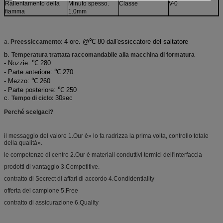
Rallentamento della
Minuto spesso.
Classe
V-0
fiamma
1.0mm
4 ore. @℃ 80 dall'essiccatore del saltatore
a.
Preessiccamento:
b.
Temperatura trattata raccomandabile alla macchina di formatura
- Nozzie: ℃ 280
- Parte anteriore: ℃ 270
- Mezzo: ℃ 260
- Parte posteriore: ℃ 250
c.
30sec
Tempo di ciclo:
Perché scelgaci?
il messaggio del valore 1.Our è» lo fa radrizza la prima volta, controllo totale
della qualità».
le competenze di centro 2.Our è materiali conduttivi termici dell'interfaccia
prodotti di vantaggio 3.Competitive.
contratto di Secrect di affari di accordo 4.Condidentiality
offerta del campione 5.Free
contratto di assicurazione 6.Quality