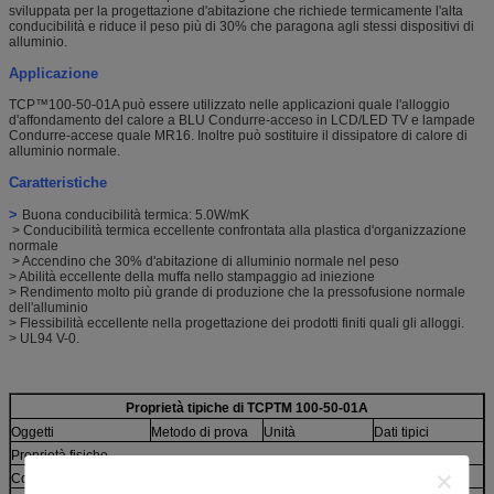
sviluppata per la progettazione d'abitazione che richiede termicamente l'alta
conducibilità e riduce il peso più di 30% che paragona agli stessi dispositivi di
alluminio.
Applicazione
TCP™100-50-01A può essere utilizzato nelle applicazioni quale l'alloggio
d'affondamento del calore a BLU Condurre-acceso in LCD/LED TV e lampade
Condurre-accese quale MR16. Inoltre può sostituire il dissipatore di calore di
alluminio normale.
Caratteristiche
>
Buona conducibilità termica: 5.0W/mK
> Conducibilità termica eccellente confrontata alla plastica d'organizzazione
normale
> Accendino che 30% d'abitazione di alluminio normale nel peso
> Abilità eccellente della muffa nello stampaggio ad iniezione
> Rendimento molto più grande di produzione che la pressofusione normale
dell'alluminio
> Flessibilità eccellente nella progettazione dei prodotti finiti quali gli alloggi.
> UL94 V-0.
Proprietà tipiche di TCPTM 100-50-01A
Oggetti
Metodo di prova
Unità
Dati tipici
Proprietà fisiche
Colore
Rappresentazione
*****
Nero