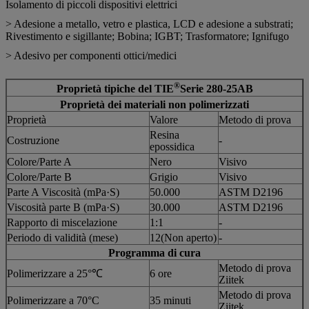
Isolamento di piccoli dispositivi elettrici
> Adesione a metallo, vetro e plastica, LCD e adesione a substrati;
Rivestimento e sigillante; Bobina; IGBT; Trasformatore; Ignifugo
> Adesivo per componenti ottici/medici
®
Proprietà tipiche del TIE
Serie 280-25AB
Proprietà dei materiali non polimerizzati
Proprietà
Valore
Metodo di prova
Resina
Costruzione
-
epossidica
Colore/Parte A
Nero
Visivo
Colore/Parte B
Grigio
Visivo
Parte A Viscosità (mPa·S)
50.000
ASTM D2196
Viscosità parte B (mPa·S)
30.000
ASTM D2196
Rapporto di miscelazione
1:1
-
Periodo di validità (mese)
12(Non aperto)
-
Programma di cura
Metodo di prova
Polimerizzare a 25°℃
6 ore
Ziitek
Metodo di prova
Polimerizzare a 70°C
35 minuti
Ziitek