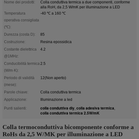
Nome dei prodotti:
Colla conduttiva termica a due componenti, conforme
alla RoH, da 2,5 W/mK per illuminazione a LED
Temperatura
-40 ℃ a 160 ℃
operativa consigliata
(℃):
Durezza (costa D):
85
Costruzione:
Resina epossidica
Costante dielettrica
4.2
@1MHz:
Conducibilità termica
2.5
(W/m·K):
Periodo di validità
12(Non aperto)
(mese):
Parole chiave:
Colla conduttiva termica
Applicazione:
Illuminazione a led
colla conduttiva diy
colla adesiva termica
Punti salienti:
,
,
colla conduttiva termica 2.5W/mK
Colla termoconduttiva bicomponente conforme a
RoHs da 2,5 W/MK per illuminazione a LED