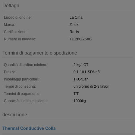
Dettagli
Luogo di origine:
La Cina
Marca:
Ziitek
Certificazione:
RoHs
Numero di modello:
TIE280-25AB
Termini di pagamento e spedizione
Quantità di ordine minimo:
2 kg/LOT
Prezzo:
0.1-10 USD/khối
Imballaggi particolari:
1KG/Can
Tempi di consegna:
un giorno di 2-3 lavori
Termini di pagamento:
T/T
Capacità di alimentazione:
1000kg
descrizione
Thermal Conductive Colla