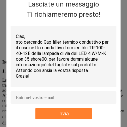
Lasciate un messaggio
Ti richiameremo presto!
Istruzioni per l'uso
1. Miscelazione
La resina è soggetta a sedimentazione e stratificazione durante il
trasporto o lo stoccaggio; pertanto, deve essere mescolato
accuratamente prima dell'uso. Pesare accuratamente la resina (Parte
A) e l'agente indurente (Parte B) in base al rapporto di miscelazione
consigliato, quindi versarli in un contenitore pulito per la
miscelazione. L'apparecchiatura di pesatura deve soddisfare i
requisiti di precisione per garantire che il rapporto sia preciso e privo
Invia
di errori. Se la temperatura ambiente è inferiore a 18℃, si consiglia
di preriscaldare la Parte A in forno a 50℃ per 45 minuti per