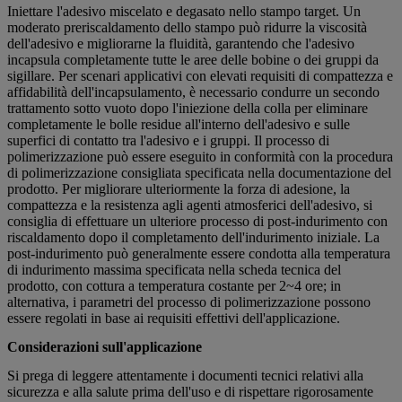
Iniettare l'adesivo miscelato e degasato nello stampo target. Un
moderato preriscaldamento dello stampo può ridurre la viscosità
dell'adesivo e migliorarne la fluidità, garantendo che l'adesivo
incapsula completamente tutte le aree delle bobine o dei gruppi da
sigillare. Per scenari applicativi con elevati requisiti di compattezza e
affidabilità dell'incapsulamento, è necessario condurre un secondo
trattamento sotto vuoto dopo l'iniezione della colla per eliminare
completamente le bolle residue all'interno dell'adesivo e sulle
superfici di contatto tra l'adesivo e i gruppi. Il processo di
polimerizzazione può essere eseguito in conformità con la procedura
di polimerizzazione consigliata specificata nella documentazione del
prodotto. Per migliorare ulteriormente la forza di adesione, la
compattezza e la resistenza agli agenti atmosferici dell'adesivo, si
consiglia di effettuare un ulteriore processo di post-indurimento con
riscaldamento dopo il completamento dell'indurimento iniziale. La
post-indurimento può generalmente essere condotta alla temperatura
di indurimento massima specificata nella scheda tecnica del
prodotto, con cottura a temperatura costante per 2~4 ore; in
alternativa, i parametri del processo di polimerizzazione possono
essere regolati in base ai requisiti effettivi dell'applicazione.
Considerazioni sull'applicazione
Si prega di leggere attentamente i documenti tecnici relativi alla
sicurezza e alla salute prima dell'uso e di rispettare rigorosamente