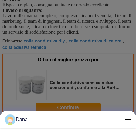
Risposta rapida, consegna puntuale e servizio eccellente
Lavoro di squadra
:
Lavoro di squadra completo, compreso il team di vendita, il team di
marketing, il team di ingegneri, il team di ricerca e sviluppo, il team
di produzione, il team di logistica. Tutto serve a supportare e fornire
un servizio di soddisfazione per i clienti.
colla conduttiva diy
colla conduttiva di calore
Etichette:
,
,
colla adesiva termica
Ottieni il miglior prezzo per
Colla conduttiva termica a due
componenti, conforme alla RoH,
da 2,5 W/mK per illuminazione a
LED
Continua
Dana
Thermal Conductive Colla
Più