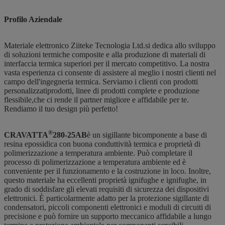
Profilo Aziendale
Materiale elettronico Ziitek
e Tecnologia Ltd.
si dedica allo sviluppo
di soluzioni termiche composite e alla produzione di materiali di
interfaccia termica superiori per il mercato competitivo. La nostra
vasta esperienza ci consente di assistere al meglio i nostri clienti nel
campo dell'ingegneria termica. Serviamo i clienti con prodotti
personalizzati
prodotti, linee di prodotti complete e produzione
flessibile,
che ci rende il partner migliore e affidabile per te.
Rendiamo il tuo design più perfetto!
®
CRAVATTA
280-25AB
è un sigillante bicomponente a base di
resina epossidica con buona conduttività termica e proprietà di
polimerizzazione a temperatura ambiente. Può completare il
processo di polimerizzazione a temperatura ambiente ed è
conveniente per il funzionamento e la costruzione in loco. Inoltre,
questo materiale ha eccellenti proprietà ignifughe e ignifughe, in
grado di soddisfare gli elevati requisiti di sicurezza dei dispositivi
elettronici. È particolarmente adatto per la protezione sigillante di
condensatori, piccoli componenti elettronici e moduli di circuiti di
precisione e può fornire un supporto meccanico affidabile a lungo