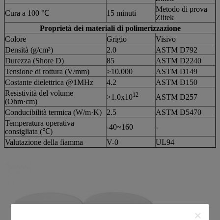
Metodo di prova
Cura a 100 ℃
15 minuti
Ziitek
Proprietà dei materiali di polimerizzazione
Colore
Grigio
Visivo
Densità (g/cm³)
2.0
ASTM D792
Durezza (Shore D)
85
ASTM D2240
Tensione di rottura (V/mm)
≥10.000
ASTM D149
Costante dielettrica @1MHz
4.2
ASTM D150
Resistività del volume
12
>1.0x10
ASTM D257
(Ohm·cm)
Conducibilità termica (W/m·K)
2.5
ASTM D5470
Temperatura operativa
-40~160
-
consigliata (℃)
Valutazione della fiamma
V-0
UL94