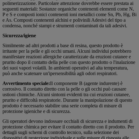
polimerizzazione. Particolare attenzione dovrebbe essere prestata ai
seguenti materiali: Sostanze organiche contenenti elementi come N,
P e S e composti ionici contenenti ioni metallici come Sn, Pb, Hg, Bi
e As. Composti contenenti alchini e polivinili Adesivi del tipo a
condensa, nonché stampi e strumenti contaminati da tali adesivi.
Sicurezza/igiene
Similmente ad altri prodotti a base di resina, questo prodotto è
irritante per la pelle e gli occhi umani. Alcuni individui potrebbero
manifestare reazioni allergiche caratterizzate da eruzioni cutanee e
prurito dopo il contatto della pelle con questo prodotto o l'inalazione
dei suoi vapori volatili. In ambienti operativi ad alta temperatura,
può anche scatenare un'ipersensibilità agli odori respiratori.
Avvertimento speciale:
Il componente B (agente indurente) è
corrosivo. Il contatto diretto con la pelle o gli occhi può causare
ustioni chimiche. Alcuni sintomi evidenti tra cui eruzioni cutanee,
prurito e difficoltà respiratorie. Durante la manipolazione di questo
prodotto è necessario stabilire una serie completa di misure di
protezione igieniche e di sicurezza.
Gli operatori devono indossare occhiali di sicurezza e indumenti di
protezione chimica per evitare il contatto diretto con il prodotto. Per
dettagli sugli schemi di controllo tecnico, sulla selezione dei
dispositivi di protezione individuale e sulle misure di risposta alle