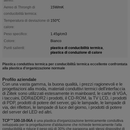
aereo:
Aereo di Throngh di
15W/mK
conducibilità termica:
Temperatura di deviazione di
150℃
calore:
Peso specifico:
1.45g/cm3
Colore:
Bianco
plastica di conducibilità termica
Punti salienti:
,
plastica di conduzione di calore
Plastica conduttiva termica per conducibilità termica eccellente confrontata
alla plastica d'organizzazione normale
Profilo aziendale
Con una vasta gamma, la buona qualità, i prezzi ragionevoli e le
progettazioni alla moda, materiali conduttivi termici dell'interfaccia
di Ziitek sono utilizzati estesamente in mainboard, le carte di VGA,
i taccuini, DDR&DDR2 i prodotti, il CD-ROM, la TV LCD, i prodotti
di PDP, prodotti di potere del server, giù le lampade, le lampade di
via, dei riflettori, le lampade di luce del giorno, i prodotti di potere
del server del LED ed altri.
TCP™100-18-06A
è una plastica d'organizzazione termicamente conduttiva
sviluppata per la progettazione d'abitazione che richiede termicamente l'alta
conducibilità e riduce il peso più di 30% che paragona agli stessi dispositivi di