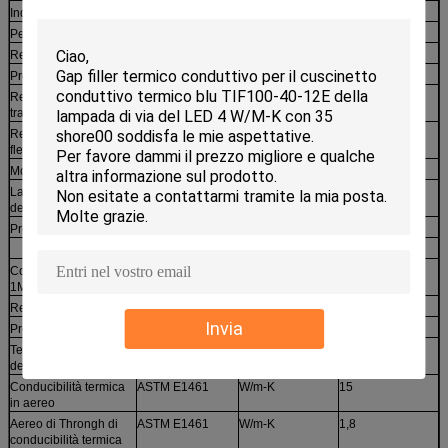
Indice di colata
Iso 1133
g/10min
4
Peso specifico
Iso 1183
g/cm3
1,45
Restringimento
Iso 294
%
0,1
Proprietà meccaniche
Resistenza alla
Iso 527
MPa
55
trazione
Resistenza alla
Iso 178
MPa
80
flessione
Modulo flessionale
Iso 178
MPa
15800
La forza d'impatto, ha
Iso 180
kJ/m2
2.5~3.5
dentellato
Proprietà elettriche
Costante dielettrica,
ASTM D150
*****
4,5
1MHz
Resistività di volume
ASTM D257
Ohmmetro
10000
Invia
Proprietà termiche
Temperatura di
ASTM D648
℃
150
deviazione di calore
Conducibilità termica
ASTM E1461
W/m-K
15
in aereo
Aereo di Throngh di
ASTM E1461
W/m-K
1,8
conducibilità termica