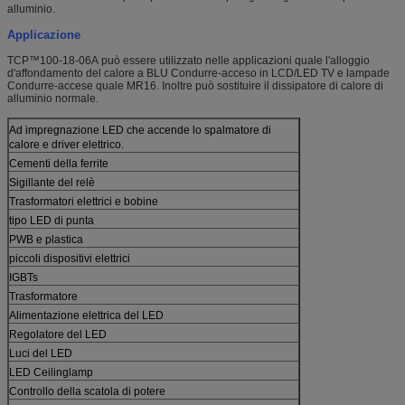
alluminio.
Applicazione
TCP™100-18-06A può essere utilizzato nelle applicazioni quale l'alloggio
d'affondamento del calore a BLU Condurre-acceso in LCD/LED TV e lampade
Condurre-accese quale MR16. Inoltre può sostituire il dissipatore di calore di
alluminio normale.
Ad impregnazione LED che accende lo spalmatore di
calore e driver elettrico.
Cementi della ferrite
Sigillante del relè
Trasformatori elettrici e bobine
tipo LED di punta
PWB e plastica
piccoli dispositivi elettrici
IGBTs
Trasformatore
Alimentazione elettrica del LED
Regolatore del LED
Luci del LED
LED Ceilinglamp
Controllo della scatola di potere