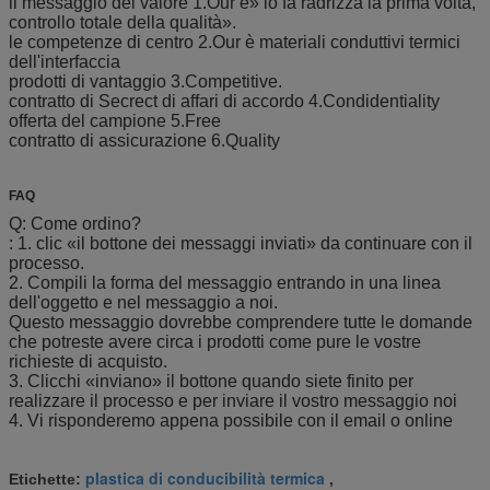
il messaggio del valore 1.Our è» lo fa radrizza la prima volta,
controllo totale della qualità».
le competenze di centro 2.Our è materiali conduttivi termici
dell'interfaccia
prodotti di vantaggio 3.Competitive.
contratto di Secrect di affari di accordo 4.Condidentiality
offerta del campione 5.Free
contratto di assicurazione 6.Quality
FAQ
Q: Come ordino?
: 1. clic «il bottone dei messaggi inviati» da continuare con il
processo.
2. Compili la forma del messaggio entrando in una linea
dell'oggetto e nel messaggio a noi.
Questo messaggio dovrebbe comprendere tutte le domande
che potreste avere circa i prodotti come pure le vostre
richieste di acquisto.
3. Clicchi «inviano» il bottone quando siete finito per
realizzare il processo e per inviare il vostro messaggio noi
4. Vi risponderemo appena possibile con il email o online
plastica di conducibilità termica
Etichette:
,