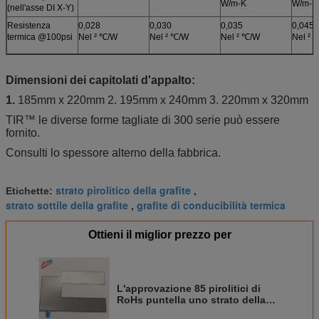
W/m-K
W/m-K
(nell'asse DI X-Y)
Resistenza
0,028
0,030
0,035
0,045
termica @100psi
Nel ² ℃/W
Nel ² ℃/W
Nel ² ℃/W
Nel ² 
Dimensioni dei capitolati d'appalto:
1.
185mm x 220mm 2. 195mm x 240mm 3. 220mm x 320mm
TIR™ le diverse forme tagliate di 300 serie può essere
fornito.
Consulti lo spessore alterno della fabbrica.
strato pirolitico della grafite
Etichette:
,
strato sottile della grafite
grafite di conducibilità termica
,
Ottieni il miglior prezzo per
L'approvazione 85 pirolitici di
RoHs puntella uno strato della
grafite di 1200 W/m-K/cuscinetto