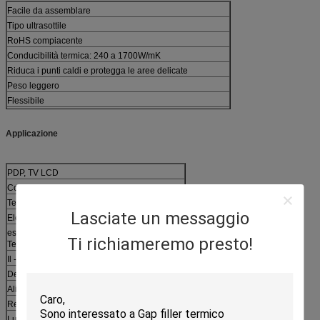
Facile da assemblare
Tipo ultrasottile
RoHS compiacente
Conducibilità termica: 240 a 1700W/mK
Riduca i punti caldi e protegga le aree delicate
Peso leggero
Flessibile
Facilità di fabbricazione per la produzione in grande
quantità
Applicazione
PDP, TV LCD
Computer portatile, taccuino, proiettore
Telefono cellulare
Lasciate un messaggio
Elettronica automobilistica
esposizioni, illuminazione, le
Ti richiameremo presto!
Telecomunicazioni
Il ‐ della mano ha tenuto i dispositivi
Decoder
Alimentazione elettrica del LED
Regolatore del LED
Luci del LED