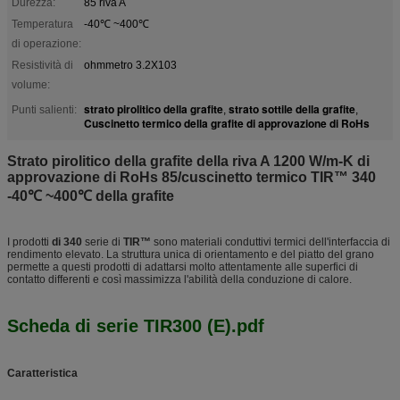
Durezza:
85 riva A
Temperatura
-40℃ ~400℃
di operazione:
Resistività di
ohmmetro 3.2X103
volume:
strato pirolitico della grafite
strato sottile della grafite
Punti salienti:
,
,
Cuscinetto termico della grafite di approvazione di RoHs
Strato pirolitico della grafite della riva A 1200 W/m-K di
approvazione di RoHs 85/cuscinetto termico TIR™ 340
-40℃ ~400℃ della grafite
I prodotti
di 340
serie di
TIR™
sono materiali conduttivi termici dell'interfaccia di
rendimento elevato. La struttura unica di orientamento e del piatto del grano
permette a questi prodotti di adattarsi molto attentamente alle superfici di
contatto differenti e così massimizza l'abilità della conduzione di calore.
Scheda di serie TIR300 (E).pdf
Caratteristica