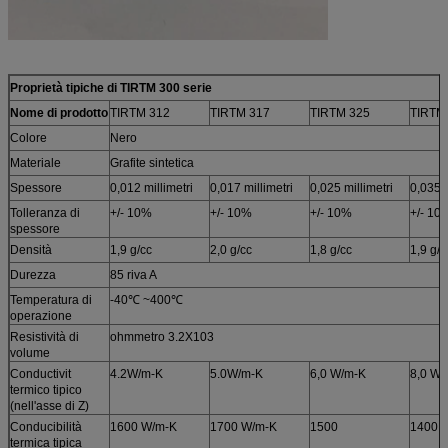
Proprietà tipiche di TIRTM 300 serie
Nome di prodotto
TIRTM 312
TIRTM 317
TIRTM 325
TIRTM
Colore
Nero
Materiale
Grafite sintetica
Spessore
0,012 millimetri
0,017 millimetri
0,025 millimetri
0,035 m
Tolleranza di
+/- 10%
+/- 10%
+/- 10%
+/- 10
spessore
Densità
1,9 g/cc
2,0 g/cc
1,8 g/cc
1,9 g/c
Durezza
85 riva A
Temperatura di
-40℃ ~400℃
operazione
Resistività di
ohmmetro 3.2X103
volume
Conductivit
4.2W/m-K
5.0W/m-K
6,0 W/m-K
8,0 W/
termico tipico
(nell'asse di Z)
Conducibilità
1600 W/m-K
1700 W/m-K
1500
1400
termica tipica