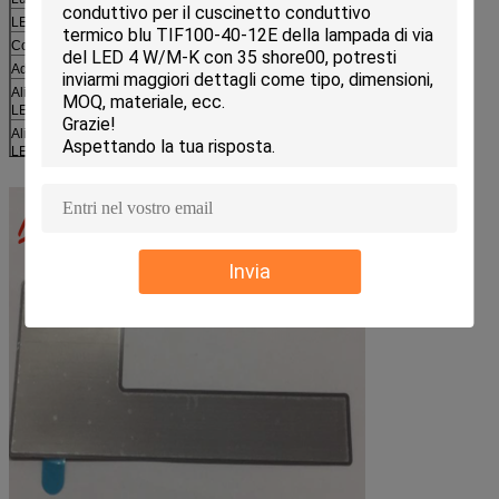
LED Ceilinglamp
Controllo della scatola di potere
Adattatori di potere di AD-DC
Alimentazione elettrica impermeabile del
LED
Alimentazione elettrica impermeabile del
LED
Wroof del piranha e modulo principale
comune
Modulo del LED per Channelletters
Modulo di SMD LED
Striscia del LED Flesible, barra del LED
Invia