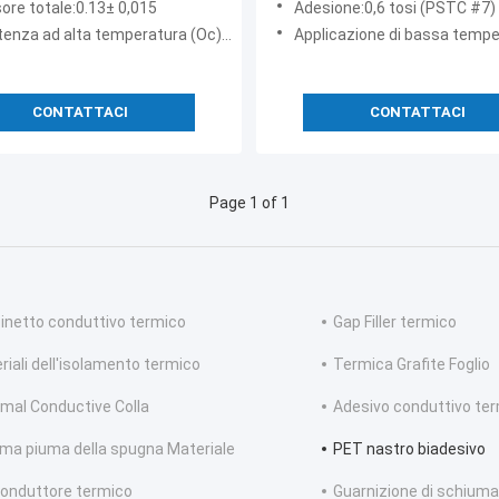
ore totale:0.13± 0,015
Adesione:0,6 tosi (PSTC #7) 24+
17.9~120 Oc del nero
enza ad alta temperatura (Oc):120
Applicazione di bassa temperatura
CONTATTACI
CONTATTACI
Page 1 of 1
inetto conduttivo termico
Gap Filler termico
riali dell'isolamento termico
Termica Grafite Foglio
mal Conductive Colla
Adesivo conduttivo te
a piuma della spugna Materiale
PET nastro biadesivo
conduttore termico
Guarnizione di schiuma 