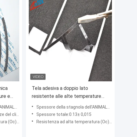
mica
Tela adesiva a doppio lato
ure e
resistente alle alte temperature
per cellulari
CO:0.35±0.03
Spessore della stagnola dell'ANIMALE DOMESTICO:0.075± 0,005
l cliente
Spessore totale:0.13± 0,015
(Oc):200°C
Resistenza ad alta temperatura (Oc):120