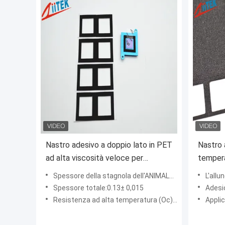
Nastro adesivo a doppio lato in PET
Nastro 
ad alta viscosità veloce per
tempera
telefoni cellulari -30
con rili
Spessore della stagnola dell'ANIMALE DOMESTICO:0.075± 0,005
L'allu
Spessore totale:0.13± 0,015
Adesion
Resistenza ad alta temperatura (Oc):120
Applic