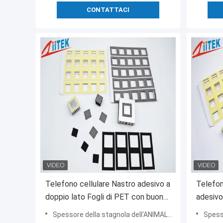
CONTATTACI
Telefono cellulare Nastro adesivo a
Telefon
doppio lato Fogli di PET con buon
adesivo
isolamento
Foil Sp
Spessore della stagnola dell'ANIMALE DOMESTICO:0.075± 0,005
Spessore 