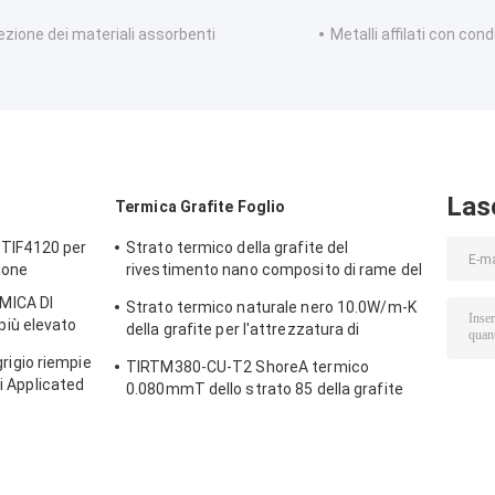
ezione dei materiali assorbenti
Metalli affilati con con
Las
Termica Grafite Foglio
e TIF4120 per
Strato termico della grafite del
ione
rivestimento nano composito di rame del
carbonio di TIR300CU
MICA DI
Strato termico naturale nero 10.0W/m-K
iù elevato
della grafite per l'attrezzatura di
 elettronico
trasformazione dell'energia
 grigio riempie
TIRTM380-CU-T2 ShoreA termico
li Applicated
0.080mmT dello strato 85 della grafite
dell'alto di conducibilità 320W
rivestimento del CU per i pannelli del
rifornimento del plasma