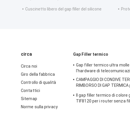
Cuscinetto libero del gap filler del silicone
Prot
circa
Gap Filler termico
Gap filler termico ultra moll
Circa noi
l'hardware di telecomunicaz
Giro della fabbrica
CAMPAGGIO DI CONDIVE TER
Controllo di qualità
RIMBORSO DI GAP TERMICA p
Contattici
per il trasferimento di calore
Il gap filler termico di colore
Sitemap
TIF8120 per i router senza fi
Norme sulla privacy