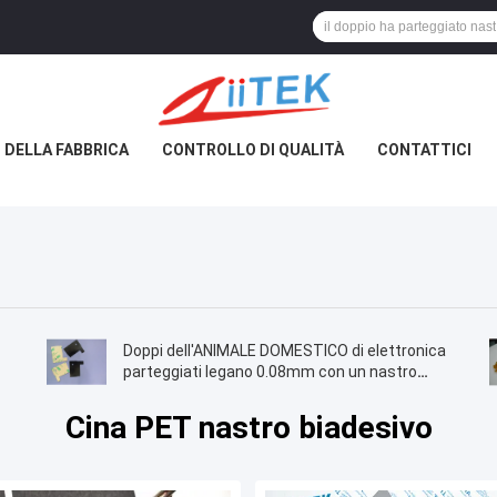
 DELLA FABBRICA
CONTROLLO DI QUALITÀ
CONTATTICI
Doppi dell'ANIMALE DOMESTICO di elettronica
parteggiati legano 0.08mm con un nastro
ricoperti d'alta serie adesiva acrilica -30~120
del bastone rapido Z-Paster2080-PE
Cina PET nastro biadesivo