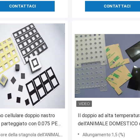
CONTATTACI
CONTATTACI
o cellulare doppio nastro
Il doppio ad alta temperatur
 parteggiato con 0.075 PET
dell'ANIMALE DOMESTICO d
essore Alta rapida Stick
resistenza ha parteggiato nas
della stagnola dell'ANIMALE DOMESTICO:0.075± 0,005
Allungamento:1,5 (%)
doppio nastro adesivo affro