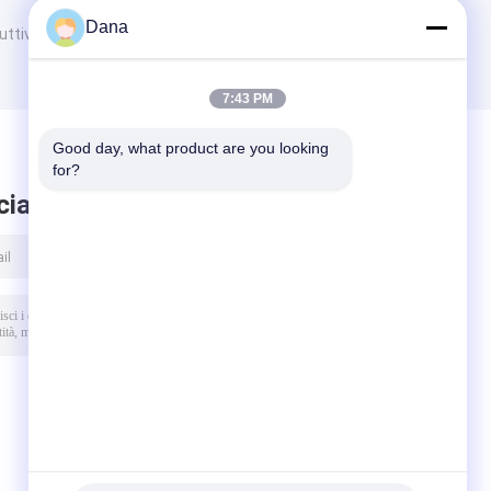
Dana
duttività termica
7:43 PM
Good day, what product are you looking 
for?
ciare messaggio