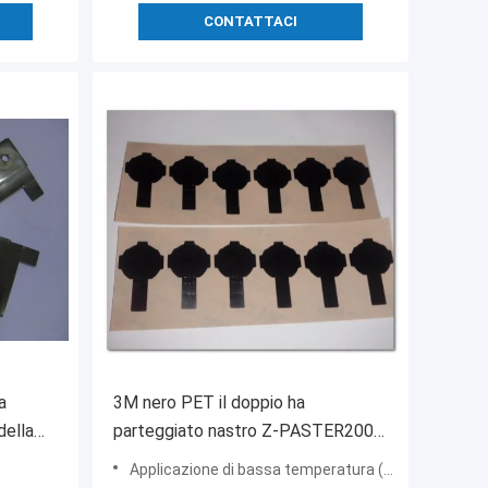
CONTATTACI
a
3M nero PET il doppio ha
ella
parteggiato nastro Z-PASTER2000
tro, il
per forza coesiva acrilica con la
Applicazione di bassa temperatura (Oc):17,9
ntato
resistenza ad alta temperatura