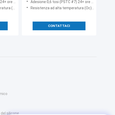
 ore @ Kpa
Adesione:0,6 tosi (PSTC #7) 24+ ore @ Kpa
-30~120
 (Oc):17,9
Resistenza ad alta temperatura (Oc):120
CONTATTACI
rmico
del silicone