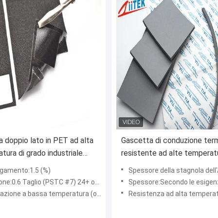
a doppio lato in PET ad alta
Gascetta di conduzione ter
tura di grado industriale
resistente ad alte temperat
evo di 83 libbre
ad alta pressione
ngamento:1.5 (%)
Spessore della stagnola dell'ANIMALE DOMESTI
e:0.6 Taglio (PSTC #7) 24+ ore @ Kpa
Spessore:Secondo le esigenze de
azione a bassa temperatura (oC):17.9
Resistenza ad alta temperatura 