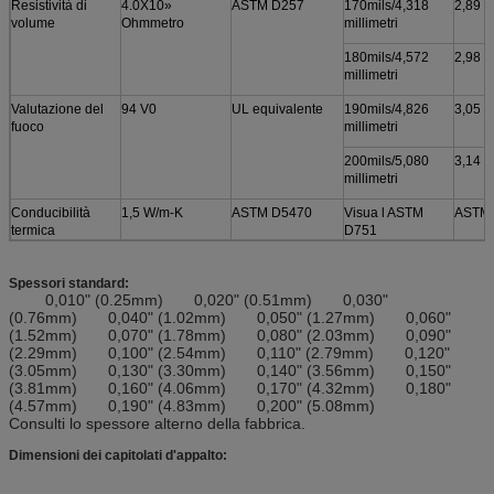
Resistività di
4.0X10»
ASTM D257
170mils/4,318
2,89
volume
Ohmmetro
millimetri
180mils/4,572
2,98
millimetri
Valutazione del
94 V0
UL equivalente
190mils/4,826
3,05
fuoco
millimetri
200mils/5,080
3,14
millimetri
Conducibilità
1,5 W/m-K
ASTM D5470
Visua l ASTM
ASTM
termica
D751
Spessori standard:
0,010" (0.25mm) 0,020" (0.51mm) 0,030"
(0.76mm) 0,040" (1.02mm) 0,050" (1.27mm) 0,060"
(1.52mm) 0,070" (1.78mm) 0,080" (2.03mm) 0,090"
(2.29mm) 0,100" (2.54mm) 0,110" (2.79mm) 0,120"
(3.05mm) 0,130" (3.30mm) 0,140" (3.56mm) 0,150"
(3.81mm) 0,160" (4.06mm) 0,170" (4.32mm) 0,180"
(4.57mm) 0,190" (4.83mm) 0,200" (5.08mm)
Consulti lo spessore alterno della fabbrica.
Dimensioni dei capitolati d'appalto: