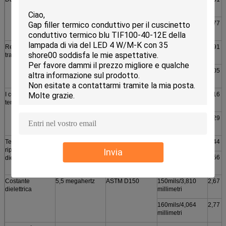
(Riva 00)
millimetri
80mils/2,032
1,77
millimetri
Resistenza alla
40 PSI
ASTM D412
90mils/2,286
1,91
trazione
millimetri
100mils/2,540
2,05
millimetri
I continui usano
-50 a 200℃
***
110mils/2,794
2,16
temporaneo
millimetri
120mils/3,048
2,29
millimetri
Tensione di
>1500~>5500
ASTM D149
130mils/3.302mm
2,44
ripartizione
VCA
Invia
140mils/3,556
2,56
dielettrica
millimetri
Costante
5,5 megahertz
ASTM D150
150mils/3,810
2,67
dielettrica
millimetri
160mils/4,064
2,77
millimetri