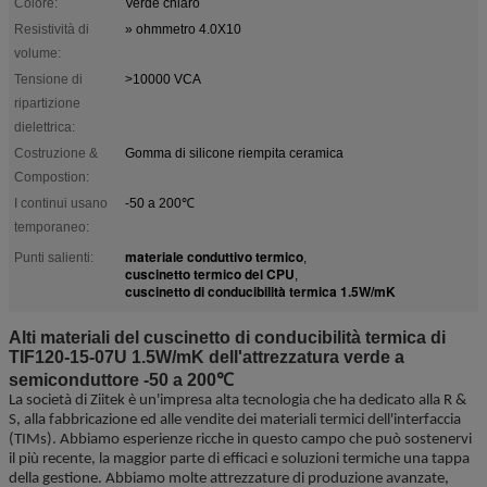
Colore:
Verde chiaro
Resistività di
» ohmmetro 4.0X10
volume:
Tensione di
>10000 VCA
ripartizione
dielettrica:
Costruzione &
Gomma di silicone riempita ceramica
Compostion:
I continui usano
-50 a 200℃
temporaneo:
materiale conduttivo termico
Punti salienti:
,
cuscinetto termico del CPU
,
cuscinetto di conducibilità termica 1.5W/mK
Alti materiali del cuscinetto di conducibilità termica di
TIF120-15-07U 1.5W/mK dell'attrezzatura verde a
semiconduttore -50 a 200℃
La società di Ziitek
è un'impresa alta tecnologia che ha dedicato alla R &
S, alla fabbricazione ed alle vendite dei materiali termici dell'interfaccia
(TIMs). Abbiamo esperienze ricche in questo campo che può sostenervi
il più recente, la maggior parte di efficaci e soluzioni termiche una tappa
della gestione. Abbiamo molte attrezzature di produzione avanzate,