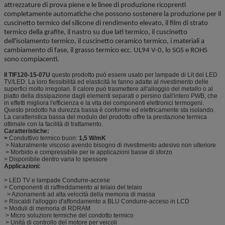
attrezzature di prova piene e le linee di produzione ricoprenti
completamente automatiche che possono sostenere la produzione per il
cuscinetto termico del silicone di rendimento elevato, il film di strato
termico della grafite, il nastro su due lati termico, il cuscinetto
dell'isolamento termico, il cuscinetto ceramico termico, i materiali a
cambiamento di fase, il grasso termico ecc. UL94 V-0, lo SGS e ROHS
sono compiacenti.
Il TIF120-15-07U
questo prodotto può essere usato per lampade di Lit del LED
TV/LED. La loro flessibilità ed elasticità le fanno adatte al rivestimento delle
superfici molto irregolari. Il calore può trasmettere all'alloggio del metallo o al
piatto della dissipazione dagli elementi separati o persino dall'intero PWB, che
in effetti migliora l'efficienza e la vita dei componenti elettronici termogeni.
Questo prodotto ha durezza bassa è conforme ed elettricamente sta isolando.
La caratteristica bassa del modulo del prodotto offre la prestazione termica
ottimale con la facilità di trattamento.
Caratteristiche:
>
Conduttivo termico buon:
1,5 W/mK
> Naturalmente viscoso avendo bisogno di rivestimento adesivo non ulteriore
> Morbido e compressibile per le applicazioni basse di sforzo
> Disponibile dentro varia lo spessore
Applicazioni:
> LED TV e lampade Condurre-accese
> Componenti di raffreddamento al telaio del telaio
> Azionamenti ad alta velocità della memoria di massa
> Riscaldi l'alloggio d'affondamento a BLU Condurre-acceso in LCD
> Moduli di memoria di RDRAM
> Micro soluzioni termiche del condotto termico
> Unità di controllo del motore per veicoli