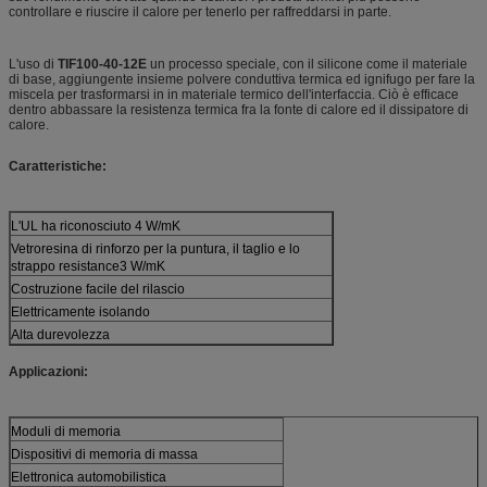
controllare e riuscire il calore per tenerlo per raffreddarsi in parte.
L'uso di
TIF100-40-12E
un processo speciale, con il silicone come il materiale
di base, aggiungente insieme polvere conduttiva termica ed ignifugo per fare la
miscela per trasformarsi in in materiale termico dell'interfaccia. Ciò è efficace
dentro abbassare la resistenza termica fra la fonte di calore ed il dissipatore di
calore.
Caratteristiche:
L'UL ha riconosciuto 4 W/mK
Vetroresina di rinforzo per la puntura, il taglio e lo
strappo resistance3 W/mK
Costruzione facile del rilascio
Elettricamente isolando
Alta durevolezza
Applicazioni:
Moduli di memoria
Dispositivi di memoria di massa
Elettronica automobilistica