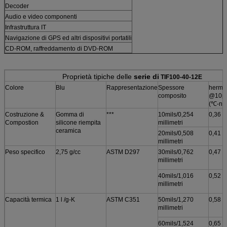
Decoder
Audio e video componenti
Infrastruttura IT
Navigazione di GPS ed altri dispositivi portatili
CD-ROM, raffreddamento di DVD-ROM
Proprietà tipiche delle
serie di
TIF100-40-12E
Colore
Blu
Rappresentazione
Spessore
herma
composito
@10ps
(℃-nel
Costruzione &
Gomma di
***
10mils/0,254
0,36
Compostion
silicone riempita
millimetri
ceramica
20mils/0,508
0,41
millimetri
Peso specifico
2,75 g/cc
ASTM D297
30mils/0,762
0,47
millimetri
40mils/1,016
0,52
millimetri
Capacità termica
1 l /g-K
ASTM C351
50mils/1,270
0,58
millimetri
60mils/1,524
0,65