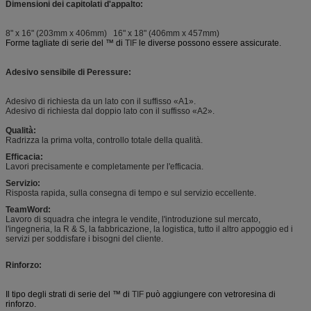
Dimensioni dei capitolati d'appalto:
8" x 16" (203mm x 406mm) 16" x 18" (406mm x 457mm)
Forme tagliate di serie del ™ di
TIF
le diverse possono essere assicurate.
Adesivo sensibile di Peressure:
Adesivo di richiesta da un lato con il suffisso «A1».
Adesivo di richiesta dal doppio lato con il suffisso «A2».
Qualità:
Radrizza la prima volta, controllo totale della qualità.
Efficacia:
Lavori precisamente e completamente per l'efficacia.
Servizio:
Risposta rapida, sulla consegna di tempo e sul servizio eccellente.
TeamWord:
Lavoro di squadra che integra le vendite, l'introduzione sul mercato,
l'ingegneria, la R & S, la fabbricazione, la logistica, tutto il altro appoggio ed i
servizi per soddisfare i bisogni del cliente.
Rinforzo:
Il tipo degli strati di serie del ™ di
TIF
può aggiungere con vetroresina di
rinforzo.