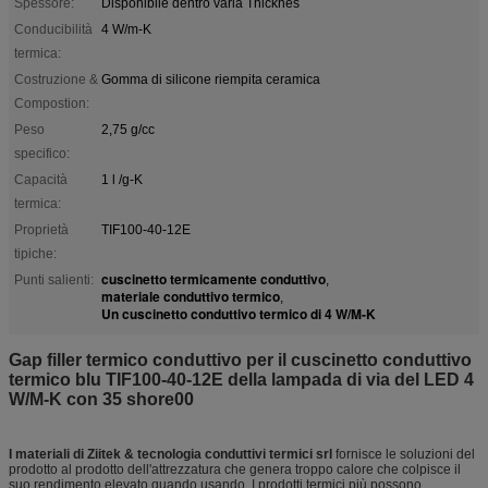
Spessore:
Disponibile dentro varia Thicknes
Conducibilità
4 W/m-K
termica:
Costruzione &
Gomma di silicone riempita ceramica
Compostion:
Peso
2,75 g/cc
specifico:
Capacità
1 l /g-K
termica:
Proprietà
TIF100-40-12E
tipiche:
cuscinetto termicamente conduttivo
Punti salienti:
,
materiale conduttivo termico
,
Un cuscinetto conduttivo termico di 4 W/M-K
Gap filler termico conduttivo per il cuscinetto conduttivo
termico blu TIF100-40-12E della lampada di via del LED 4
W/M-K con 35 shore00
I materiali di Ziitek & tecnologia conduttivi termici srl
fornisce le soluzioni del
prodotto al prodotto dell'attrezzatura che genera troppo calore che colpisce il
suo rendimento elevato quando usando. I prodotti termici più possono